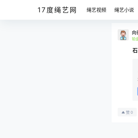
17度绳艺网
绳艺视频
绳艺小说
向
铂
石
0
赞