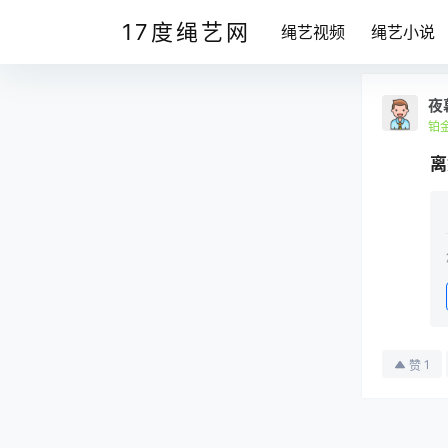
17度绳艺网
绳艺视频
绳艺小说
夜
铂
离
1
赞