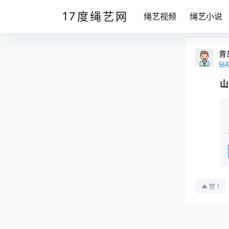
17度绳艺网
绳艺视频
绳艺小说
青
钻
山
1
赞