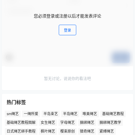
您必须登录或注册以后才能发表评论
登录
提交
暂无讨论，说说你的看法吧
热门标签
sm绳艺
一绳所爱
半岛束艺
半岛绳艺
唯美绳艺
基础绳艺教程
基础绳艺教程图解
女生绳艺
字母绳艺
捆绑绳艺
捆绑绳艺教学
日式绳艺绑手教程
枫叶绳艺
樱束原创
猎奇绳艺
紧缚绳艺