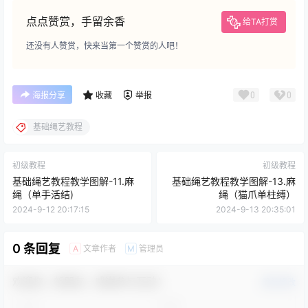
点点赞赏，手留余香
给TA打赏
还没有人赞赏，快来当第一个赞赏的人吧！
0
0
海报分享
收藏
举报
基础绳艺教程
初级教程
初级教程
基础绳艺教程教学图解-11.麻
基础绳艺教程教学图解-13.麻
绳（单手活结)
绳（猫爪单柱缚）
2024-9-12 20:17:15
2024-9-13 20:35:01
0 条回复
文章作者
管理员
A
M
欢迎您，新朋友，感谢参与互动！
确认修改