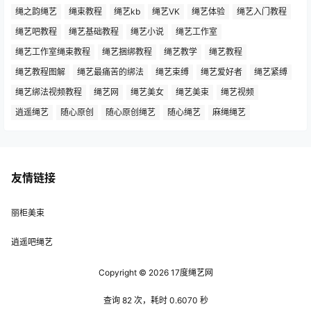
绳之韵绳艺
绳束教程
绳艺kb
绳艺VK
绳艺体验
绳艺入门教程
绳艺吧教程
绳艺基础教程
绳艺小说
绳艺工作室
绳艺工作室绳束教程
绳艺捆绑教程
绳艺教学
绳艺教程
绳艺教程图解
绳艺最痛苦的绑法
绳艺束缚
绳艺爱好者
绳艺紧缚
绳艺绑法视频教程
绳艺网
绳艺美女
绳艺美束
绳艺视频
逍遥绳艺
随心原创
随心原创绳艺
随心绳艺
麻绳绳艺
友情链接
丽柜美束
逍遥吧绳艺
Copyright © 2026
17度绳艺网
查询 82 次，耗时 0.6070 秒